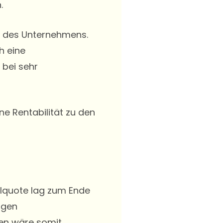
.
ät des Unternehmens.
h eine
 bei sehr
e Rentabilität zu den
alquote lag zum Ende
igen
men wäre somit