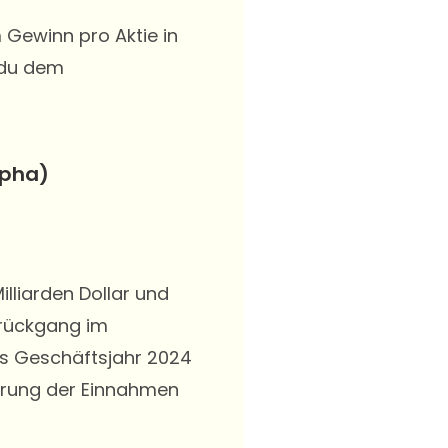
 Gewinn pro Aktie in
e du dem
lpha)
illiarden Dollar und
tzrückgang im
das Geschäftsjahr 2024
erung der Einnahmen