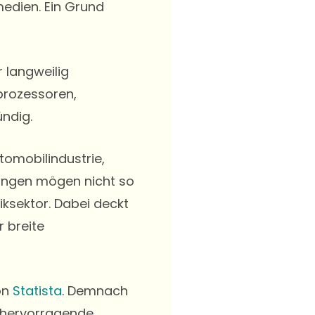
medien. Ein Grund
 langweilig
prozessoren,
ndig.
tomobilindustrie,
ungen mögen nicht so
iksektor. Dabei deckt
 breite
on
Statista
. Demnach
d hervorragende