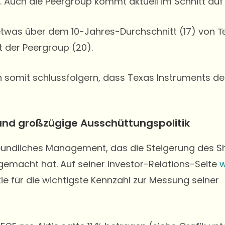
e. Auch die Peergroup kommt aktuell im Schnitt au
r etwas über dem 10-Jahres-Durchschnitt (17) von
T
 der Peergroup (20).
 somit schlussfolgern, dass Texas Instruments der
nd großzügige Ausschüttungspolitik
reundliches Management, das die Steigerung des 
gemacht hat. Auf seiner Investor-Relations-Seite
w
ie für die wichtigste Kennzahl zur Messung seiner