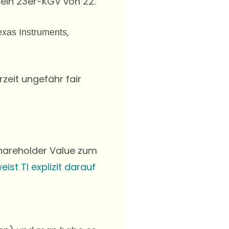
f ein 23er-KGV von 22.
,
exas Instruments
zeit ungefähr fair
Shareholder Value zum
eist TI explizit darauf