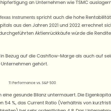
e Chipfertigung an Unternehmen wie TSMC auslagern
spricht auch die hohe Rentabilit
Texas Instruments
apitals aus den Jahren 2021 und 2022 errechnet sic
 durchgeführten Aktienrückkäufe würde die Rendite
 in Bezug auf die Cashflow-Marge als auch auf sein
0-Unternehmen gehört.
eine gesunde Bilanz untermauert. Die Eigenkapit
 54 %, das Current Ratio (Verhältnis von kurzfrist
hkeiten) bei sehr ordentlichen 4,8. Das Unterneh