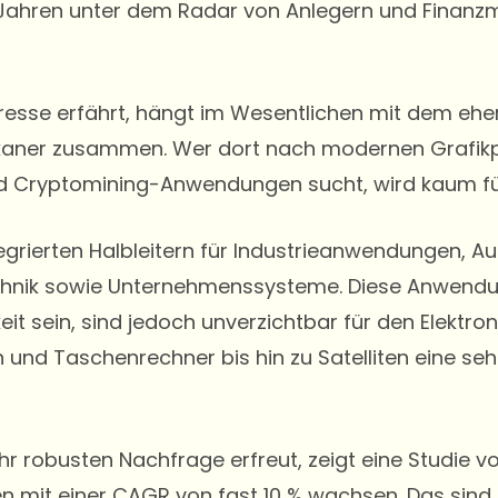
it Jahren unter dem Radar von Anlegern und Finanz
resse erfährt, hängt im Wesentlichen mit dem eher
kaner zusammen. Wer dort nach modernen Grafik
und Cryptomining-Anwendungen sucht, wird kaum fü
egrierten Halbleitern für Industrieanwendungen, Au
echnik sowie Unternehmenssysteme. Diese Anwend
t sein, sind jedoch unverzichtbar für den Elektron
nd Taschenrechner bis hin zu Satelliten eine sehr
hr robusten Nachfrage erfreut, zeigt eine Studie v
en mit einer CAGR von fast 10 % wachsen. Das sin