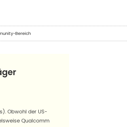
unity-Bereich
äger
xas). Obwohl der US-
pielsweise Qualcomm